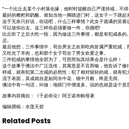
“
一个比丘去某个小村落化缘，他时时提醒自己严谨持戒，不得
最好的糌粑和奶酪。谁知当他一脚踏进门时，这女子一下跳起来
迫于无奈只好说，你说吧，什么三样事情？此女子诡谲的笑着
可以放你出去。这三样你必须要做一件，你挑吧!’
比丘听了之后大吃一惊，因为做这三件事情，都是有犯戒条的
忌。
最后他想，三件事情中，苟合男女之欢和吃肉皆属严重犯戒，
又吃光了羊肉，也和那个女子苟合了男女欢爱之事。
三件犯戒的事情他全部为了，可想而知其结果会是什么样！
这个故事于佛法中广泛流传，其寓意是不言而喻，他告诉了修
样戒，就有犯第二次戒的必然性；犯了相对较轻的戒，就有犯
流于表面，其成就自是如同水中花，镜中月般，终是无得。
佛法中有一句话，叫做：地狱门中僧道多。说的也就是这个意
故事内容摘自：《子必依论》阿王诺布帕母著
编辑撰稿：水莲天碧
Related Posts