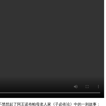
不禁想起了阿王诺布帕母老人家《子必依论》中的一则故事：