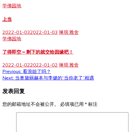
学佛园地
上当
2022-01-03
2022-01-03
琳琅·雅舍
学佛园地
了得即空 – 剩下的就交给因缘吧！
2022-01-02
2022-01-02
琳琅·雅舍
文
Previous:
看浪姐了吗？
Next:
当奥黛丽赫本与李健的“当你老了”相遇
章
发表回复
导
航
您的邮箱地址不会被公开。
必填项已用
*
标注