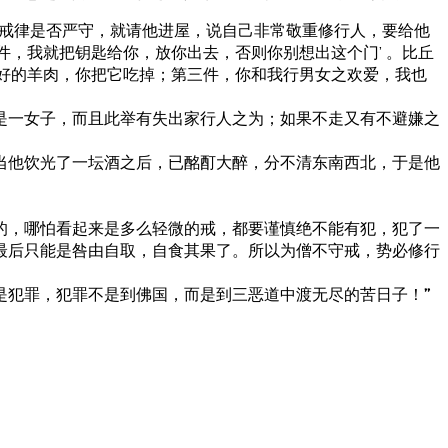
戒律是否严守，就请他进屋，说自己非常敬重修行人，要给他
，我就把钥匙给你，放你出去，否则你别想出这个门’ 。比丘
好的羊肉，你把它吃掉；第三件，你和我行男女之欢爱，我也
是一女子，而且此举有失出家行人之为；如果不走又有不避嫌之
当他饮光了一坛酒之后，已酩酊大醉，分不清东南西北，于是他
的，哪怕看起来是多么轻微的戒，都要谨慎绝不能有犯，犯了一
最后只能是咎由自取，自食其果了。所以为僧不守戒，势必修行
是犯罪，犯罪不是到佛国，而是到三恶道中渡无尽的苦日子！
”