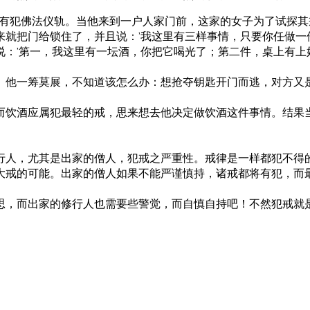
有犯佛法仪轨。当他来到一户人家门前，这家的女子为了试探其
就把门给锁住了，并且说：’我这里有三样事情，只要你任做一件
说：’第一，我这里有一坛酒，你把它喝光了；第二件，桌上有上
。他一筹莫展，不知道该怎么办：想抢夺钥匙开门而逃，对方又
而饮酒应属犯最轻的戒，思来想去他决定做饮酒这件事情。结果
行人，尤其是出家的僧人，犯戒之严重性。戒律是一样都犯不得
大戒的可能。出家的僧人如果不能严谨慎持，诸戒都将有犯，而
思，而出家的修行人也需要些警觉，而自慎自持吧！不然犯戒就