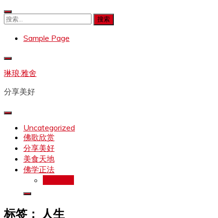
Skip
to
搜
content
索：
Sample Page
琳琅·雅舍
分享美好
Uncategorized
佛歌欣赏
分享美好
美食天地
佛学正法
拉珍文集
标签：
人生