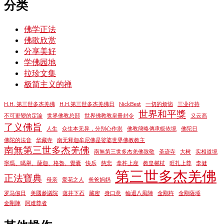
分类
佛学正法
佛歌欣赏
分享美好
学佛园地
拉珍文集
极简主义的禅
H.H. 第三世多杰羌佛
H.H.第三世多杰羌佛日
NickBest
一切的烦恼
三业行持
世界和平獎
不可更變的定論
世界佛教总部
世界佛教教皇冊封令
义云高
了义佛旨
人生
众生本无异，分别心作祟
佛教簡略傳承皈依境
佛陀日
佛陀的法音
华藏寺
南无释迦牟尼佛是娑婆世界佛教教主
南無第三世多杰羌佛
南無第三世多杰羌佛致敬
圣迹寺
大树
实相道境
寧瑪、噶舉、薩迦、格魯、覺囊
快乐
慈悲
拿杵上座
教皇權杖
旺扎上尊
李健
第三世多杰羌佛
正法寶典
母亲
爱花之人
爸爸妈妈
罗马假日
美國參議院
落井下石
藏密
身口意
輪迴八風陣
金剛杵
金剛薩埵
金剛陣
阿难尊者