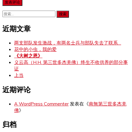
搜
索：
近期文章
两支部队发生激战，有两名士兵与部队失去了联系…
花中的小虫，我的爱
《大树之恩》
义云高（H.H. 第三世多杰羌佛）终生不收供养的部分事
证
上当
近期评论
A WordPress Commenter
发表在《
南無第三世多杰羌
佛
》
归档