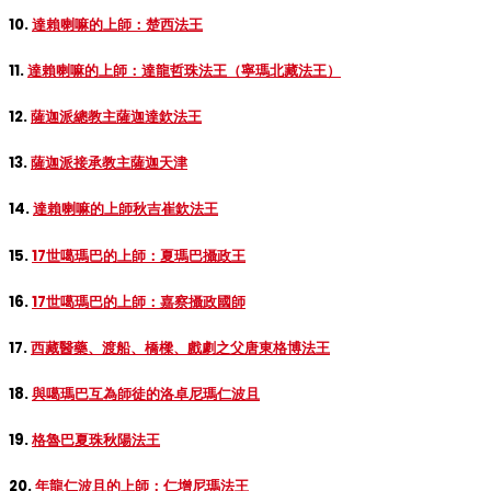
10.
達賴喇嘛的上師：楚西法王
11.
達賴喇嘛的上師：達龍哲珠法王（寧瑪北藏法王）
12.
薩迦派總教主薩迦達欽法王
13.
薩迦派接承教主薩迦天津
14.
達賴喇嘛的上師秋吉崔欽法王
15.
17世噶瑪巴的上師：夏瑪巴攝政王
16.
17世噶瑪巴的上師：嘉察攝政國師
17.
西藏醫藥、渡船、橋樑、戲劇之父唐東格博法王
18.
與噶瑪巴互為師徒的洛卓尼瑪仁波且
19.
格魯巴夏珠秋陽法王
20.
年龍仁波且的上師：仁增尼瑪法王