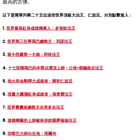
最高的古佛。
以下是簡單列舉二十五位這些世界頂級大法王、仁波且。分別點擊進入：
1.
世界最高虹身成就獨掌人：多智欽法王
2.
世界第三任寧瑪巴總教主：貝諾法王
3.
當今西藏第一大德：阿秋法王
4.
十七世噶瑪巴的本尊法灌頂上師：公保•都穆曲吉法王
5.
拙火和金剛禪大成就者：開初仁波且
6.
現量大圓滿虹身成就者：祿東贊法王
7.
世界覺囊派總教主吉美多吉法王
8.
達賴喇嘛的上師敏林赤欽睡夢瑜伽法王
9.
宗喀巴大師出生地：塔爾寺