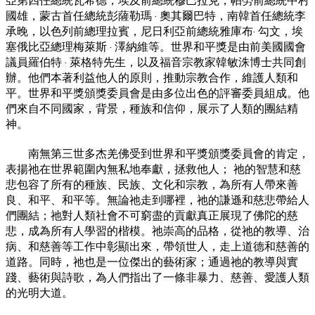
亞第四任總統瓦希德，埃及前總統穆巴拉克，帕勞前總統中村
國雄，蒙古首任總統彭薩勒瑪 · 奧其爾巴特，南韓首任總統李
承晚，以色列前總理拉賓，尼日利亞前總統雅庫布· 勾文，埃
塞俄比亞總理梅萊斯 · 澤納維等。世界和平獎是由前美國國會
議員羅伯特 · 萊格特先生，以及福音宗教家韓敏洙博士共同創
辦。他們本著利益他人的原則，推動宗教合作，維護人類和
平。世界和平獎頒獎委員會是由多位出色的評審委員組成。他
們來自不同國家，背景，種族和信仰，展示了人類的團結精
神。
南無第三世多杰羌佛受到世界和平獎頒獎委員會的肯定，
表揚祂在世界範圍內無私地奉獻，拯救他人； 祂的智慧和慈
悲包容了所有的種族、民族、文化和宗教，為所有人帶來善
良、和平、和平等。無論祂走到哪裡，祂的謙遜和慈悲帶給人
們團結；祂對人類社會不可窮盡的貢獻真正展現了佛陀的慈
悲，成為所有人學習的楷模。祂崇高的品格，從祂的教導、治
病、和慈善等工作中彰顯出來，帶領世人，走上道德和慈善的
道路。同時，祂也是一位傑出的藝術家；通過祂的教導與實
踐、藝術與詩歌，為人們指出了一條非暴力、慈善、愛護人類
的光明大道。