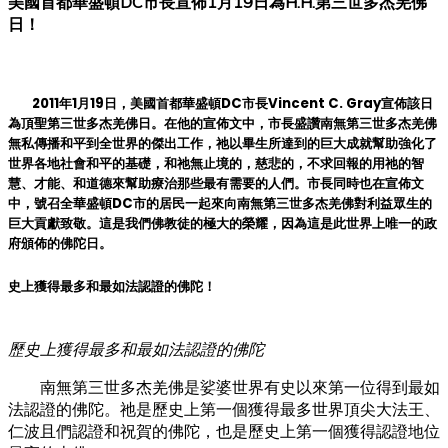
美國首都華盛頓DC市長宣佈1月19日為H.H.第三世多杰羌佛
日！
2011年1月19日，美國首都華盛頓DC市長Vincent C. Gray宣佈該日
為頂聖第三世多杰羌佛日。在他的宣佈文中，市長盛讚南無第三世多杰羌佛
無私傳播和平到全世界的傑出工作，祂以畢生所達到的巨大成就幫助強化了
世界各地社會和平的基礎，和祂無止境的，慈悲的，不求回報的用祂的智
慧、才能、和道德來幫助療治那些最有需要的人們。市長同時也在宣佈文
中，號召全華盛頓DC市的居民一起來向南無第三世多杰羌佛對利益眾生的
巨大貢獻致敬。這是我們佛教徒的極大的榮耀，因為這是此世界上唯一的政
府頒佈的佛陀日。
史上獲得最多和最如法認證的佛陀！
歷史上獲得最多和最如法認證的佛陀
南無第三世多杰羌佛是娑婆世界有史以來第一位得到最如
法認證的佛陀。祂是歷史上第一個獲得最多世界頂尖大法王、
仁波且們認證和祝賀的佛陀，也是歷史上第一個獲得認證地位