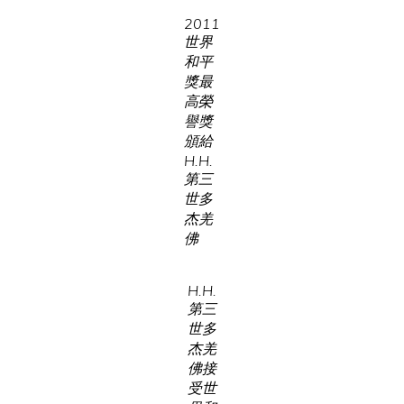
2011
世界
和平
獎最
高榮
譽獎
頒給
H.H.
第三
世多
杰羌
佛
H.H.
第三
世多
杰羌
佛接
受世