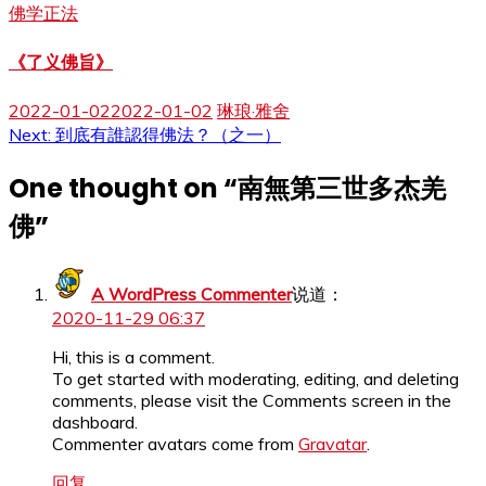
佛学正法
《了义佛旨》
2022-01-02
2022-01-02
琳琅·雅舍
文
Next:
到底有誰認得佛法？（之一）
章
One thought on “
南無第三世多杰羌
导
佛
”
航
A WordPress Commenter
说道：
2020-11-29 06:37
Hi, this is a comment.
To get started with moderating, editing, and deleting
comments, please visit the Comments screen in the
dashboard.
Commenter avatars come from
Gravatar
.
回复