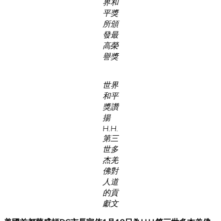
界和
平獎
所頒
發最
高榮
譽獎
世界
和平
獎讚
揚
H.H.
第三
世多
杰羌
佛對
人道
的貢
獻文