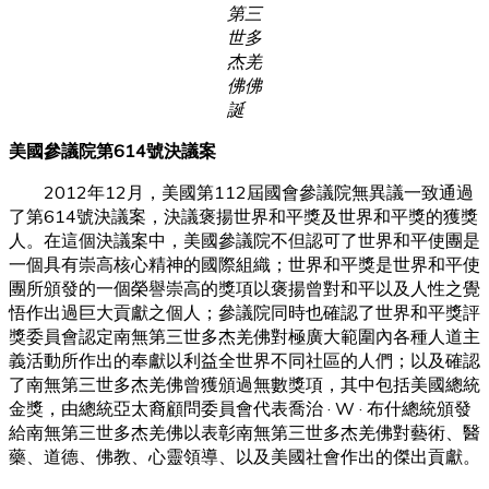
第三
世多
杰羌
佛佛
誕
美國參議院第614號決議案
2012年12月，美國第112屆國會參議院無異議一致通過
了第614號決議案，決議褒揚世界和平獎及世界和平獎的獲獎
人。在這個決議案中，美國參議院不但認可了世界和平使團是
一個具有崇高核心精神的國際組織；世界和平獎是世界和平使
團所頒發的一個榮譽崇高的獎項以褒揚曾對和平以及人性之覺
悟作出過巨大貢獻之個人；參議院同時也確認了世界和平獎評
獎委員會認定南無第三世多杰羌佛對極廣大範圍內各種人道主
義活動所作出的奉獻以利益全世界不同社區的人們；以及確認
了南無第三世多杰羌佛曾獲頒過無數獎項，其中包括美國總統
金獎，由總統亞太裔顧問委員會代表喬治 · W · 布什總統頒發
給南無第三世多杰羌佛以表彰南無第三世多杰羌佛對藝術、醫
藥、道德、佛教、心靈領導、以及美國社會作出的傑出貢獻。