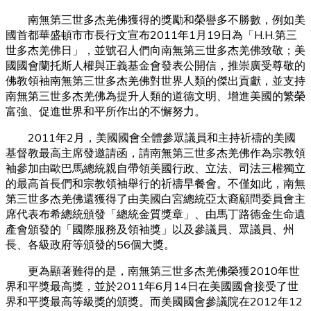
南無第三世多杰羌佛獲得的獎勵和榮譽多不勝數，例如美
國首都華盛頓市市長行文宣布2011年1月19日為「H.H.第三
世多杰羌佛日」，並號召人們向南無第三世多杰羌佛致敬；美
國國會蘭托斯人權與正義基金會發表公開信，推崇廣受尊敬的
佛教領袖南無第三世多杰羌佛對世界人類的傑出貢獻，並支持
南無第三世多杰羌佛為提升人類的道德文明、增進美國的繁榮
富強、促進世界和平所作出的不懈努力。
2011年2月，美國國會全體參眾議員和主持祈禱的美國
基督教最高主席發邀請函，請南無第三世多杰羌佛作為宗教領
袖參加由歐巴馬總統親自帶領美國行政、立法、司法三權獨立
的最高首長們和宗教領袖舉行的祈禱早餐會。不僅如此，南無
第三世多杰羌佛還獲得了由美國白宮總統亞太裔顧問委員會主
席代表布希總統頒發「總統金質獎章」、由馬丁路德金生命遺
產會頒發的「國際服務及領袖獎」以及參議員、眾議員、州
長、各級政府等頒發的56個大獎。
更為顯著難得的是，南無第三世多杰羌佛榮獲2010年世
界和平獎最高獎，並於2011年6月14日在美國國會接受了世
界和平獎最高等級獎的頒獎。而美國國會參議院在2012年12