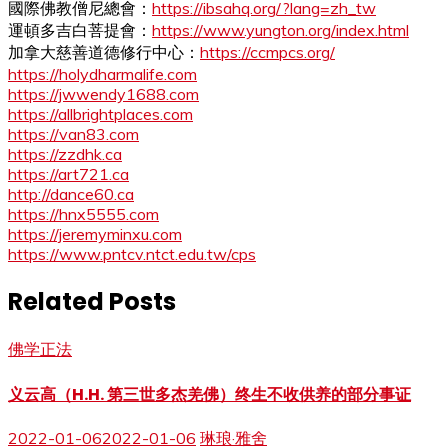
國際佛教僧尼總會：
https://ibsahq.org/?lang=zh_tw
運頓多吉白菩提會：
https://www.yungton.org/index.html
加拿大慈善道德修行中心：
https://ccmpcs.org/
https://holydharmalife.com
https://jwwendy1688.com
https://allbrightplaces.com
https://van83.com
https://zzdhk.ca
https://art721.ca
http://dance60.ca
https://hnx5555.com
https://jeremyminxu.com
https://www.pntcv.ntct.edu.tw/cps
Related Posts
佛学正法
义云高（H.H. 第三世多杰羌佛）终生不收供养的部分事证
2022-01-06
2022-01-06
琳琅·雅舍