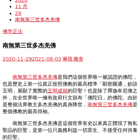
2020
11 月
29
南無第三世多杰羌佛
佛学正法
南無第三世多杰羌佛
2020-11-29
2021-08-03
琳琅·雅舍
南無第三世多杰羌佛
是我們這個世界唯一被認證的佛陀，
也是歷史上第一位真正按照佛教的最高標準「顯密圓通，妙諳
五明」展顯了實際的
五明成就
的巨聖！也是除了釋迦牟尼佛之
外，在全世界唯一擁有政府行文頒布「佛陀日」的佛陀。由於
是整個法界教主多杰羌佛的真身降世，
南無第三世多杰羌佛
是
整個佛教的最高領袖。
南無第三世多杰羌佛是這個世界有史以來真正體現了無私
聖品的巨聖，是第一位只義務利益一切眾生、不接受任何供養
的巨聖。