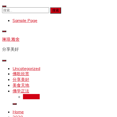
Skip
to
搜
content
索：
Sample Page
琳琅·雅舍
分享美好
Uncategorized
佛歌欣赏
分享美好
美食天地
佛学正法
拉珍文集
Home