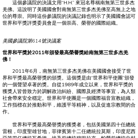
這個參議院的決議文用“H.H.” 來冠名尊稱南無第三世多杰
羌佛。這說明了美國國會對南無第三世多杰羌佛至高無上之地
位的尊崇。同時這份參議院的決議記錄也明示了美國國會認可
世界和平獎評獎委員會是一個崇高、榮譽的國際組織。
美國參議院第614號決議案
世界和平獎於2011年頒發最高榮譽獎給南無第三世多杰羌
佛！
2011年6月，南無第三世多杰羌佛在美國國會接受了世
界和平獎最高榮譽獎的頒獎。這個獎是由“世界和平使團”頒發
的一個聲望卓著的獎。自從1989年成立以來，世界和平獎的
獲獎人皆曾致力於調解政治糾紛、國際及經濟等事宜，為人類
社會帶來安全穩定。世界和平使團是一個國際福音宣教組織，
工作指標在於推動和平，維護平等精神，以及促進宗教間的合
作。
世界和平獎最高榮譽獎的獲獎者，包括美國第四十任總統
雷根，印度聖雄甘地，菲律賓第十二任總統拉莫斯，印度尼西