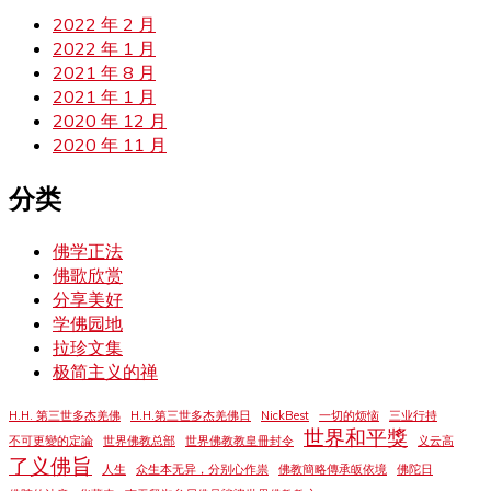
2022 年 2 月
2022 年 1 月
2021 年 8 月
2021 年 1 月
2020 年 12 月
2020 年 11 月
分类
佛学正法
佛歌欣赏
分享美好
学佛园地
拉珍文集
极简主义的禅
H.H. 第三世多杰羌佛
H.H.第三世多杰羌佛日
NickBest
一切的烦恼
三业行持
世界和平獎
不可更變的定論
世界佛教总部
世界佛教教皇冊封令
义云高
了义佛旨
人生
众生本无异，分别心作祟
佛教簡略傳承皈依境
佛陀日