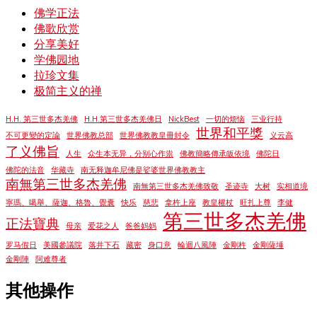
佛学正法
佛歌欣赏
分享美好
学佛园地
拉珍文集
极简主义的禅
H.H. 第三世多杰羌佛
H.H.第三世多杰羌佛日
NickBest
一切的烦恼
三业行持
世界和平獎
不可更變的定論
世界佛教总部
世界佛教教皇冊封令
义云高
了义佛旨
人生
众生本无异，分别心作祟
佛教簡略傳承皈依境
佛陀日
佛陀的法音
华藏寺
南无释迦牟尼佛是娑婆世界佛教教主
南無第三世多杰羌佛
南無第三世多杰羌佛致敬
圣迹寺
大树
实相道境
寧瑪、噶舉、薩迦、格魯、覺囊
快乐
慈悲
拿杵上座
教皇權杖
旺扎上尊
李健
第三世多杰羌佛
正法寶典
母亲
爱花之人
爸爸妈妈
罗马假日
美國參議院
落井下石
藏密
身口意
輪迴八風陣
金剛杵
金剛薩埵
金剛陣
阿难尊者
其他操作