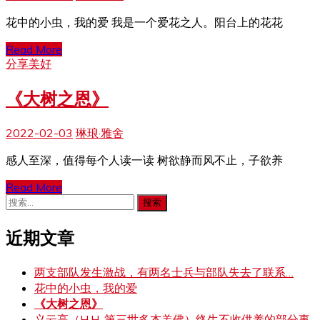
花中的小虫，我的爱 我是一个爱花之人。阳台上的花花
Read More
分享美好
《大树之恩》
2022-02-03
琳琅·雅舍
感人至深，值得每个人读一读 树欲静而风不止，子欲养
Read More
搜
索：
近期文章
两支部队发生激战，有两名士兵与部队失去了联系…
花中的小虫，我的爱
《大树之恩》
义云高（H.H. 第三世多杰羌佛）终生不收供养的部分事