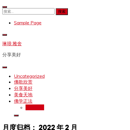
Skip
to
搜
content
索：
Sample Page
琳琅·雅舍
分享美好
Uncategorized
佛歌欣赏
分享美好
美食天地
佛学正法
拉珍文集
月度归档：
2022 年 2 月