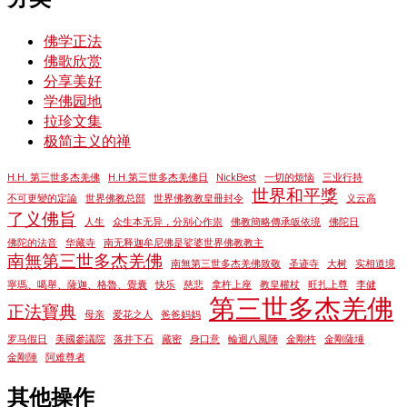
佛学正法
佛歌欣赏
分享美好
学佛园地
拉珍文集
极简主义的禅
H.H. 第三世多杰羌佛
H.H.第三世多杰羌佛日
NickBest
一切的烦恼
三业行持
世界和平獎
不可更變的定論
世界佛教总部
世界佛教教皇冊封令
义云高
了义佛旨
人生
众生本无异，分别心作祟
佛教簡略傳承皈依境
佛陀日
佛陀的法音
华藏寺
南无释迦牟尼佛是娑婆世界佛教教主
南無第三世多杰羌佛
南無第三世多杰羌佛致敬
圣迹寺
大树
实相道境
寧瑪、噶舉、薩迦、格魯、覺囊
快乐
慈悲
拿杵上座
教皇權杖
旺扎上尊
李健
第三世多杰羌佛
正法寶典
母亲
爱花之人
爸爸妈妈
罗马假日
美國參議院
落井下石
藏密
身口意
輪迴八風陣
金剛杵
金剛薩埵
金剛陣
阿难尊者
其他操作