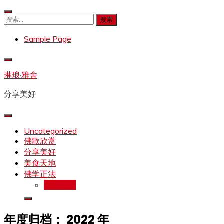
Skip
to
搜
content
索：
Sample Page
琳琅·雅舍
分享美好
Uncategorized
佛歌欣赏
分享美好
美食天地
佛学正法
拉珍文集
年度归档：
2022 年