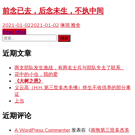
前念已去，后念未生，不执中间
2021-01-02
2021-01-02
琳琅·雅舍
Read More
搜
索：
近期文章
两支部队发生激战，有两名士兵与部队失去了联系…
花中的小虫，我的爱
《大树之恩》
义云高（H.H. 第三世多杰羌佛）终生不收供养的部分事
证
上当
近期评论
A WordPress Commenter
发表在《
南無第三世多杰羌