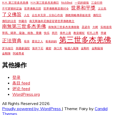
H.H. 第三世多杰羌佛
H.H.第三世多杰羌佛日
NickBest
一切的烦恼
三业行持
世界和平獎
不可更變的定論
世界佛教总部
世界佛教教皇冊封令
义云高
了义佛旨
人生
众生本无异，分别心作祟
佛教簡略傳承皈依境
佛陀日
佛陀的法音
华藏寺
南无释迦牟尼佛是娑婆世界佛教教主
南無第三世多杰羌佛
南無第三世多杰羌佛致敬
圣迹寺
大树
实相道境
寧瑪、噶舉、薩迦、格魯、覺囊
快乐
慈悲
拿杵上座
教皇權杖
旺扎上尊
李健
第三世多杰羌佛
正法寶典
母亲
爱花之人
爸爸妈妈
罗马假日
美國參議院
落井下石
藏密
身口意
輪迴八風陣
金剛杵
金剛薩埵
金剛陣
阿难尊者
其他操作
登录
条目 feed
评论 feed
WordPress.org
All Rights Reserved 2026.
Proudly powered by WordPress
|
Theme: Fairy by
Candid
Themes
.