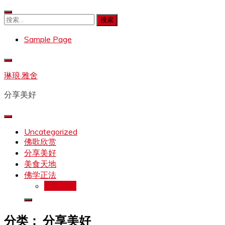
Skip
to
搜
content
索：
Sample Page
琳琅·雅舍
分享美好
Uncategorized
佛歌欣赏
分享美好
美食天地
佛学正法
拉珍文集
分类：
分享美好