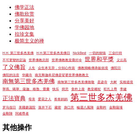
佛学正法
佛歌欣赏
分享美好
学佛园地
拉珍文集
极简主义的禅
H.H. 第三世多杰羌佛
H.H.第三世多杰羌佛日
NickBest
一切的烦恼
三业行持
世界和平獎
不可更變的定論
世界佛教总部
世界佛教教皇冊封令
义云高
了义佛旨
人生
众生本无异，分别心作祟
佛教簡略傳承皈依境
佛陀日
佛陀的法音
华藏寺
南无释迦牟尼佛是娑婆世界佛教教主
南無第三世多杰羌佛
南無第三世多杰羌佛致敬
圣迹寺
大树
实相道境
寧瑪、噶舉、薩迦、格魯、覺囊
快乐
慈悲
拿杵上座
教皇權杖
旺扎上尊
李健
第三世多杰羌佛
正法寶典
母亲
爱花之人
爸爸妈妈
罗马假日
美國參議院
落井下石
藏密
身口意
輪迴八風陣
金剛杵
金剛薩埵
金剛陣
阿难尊者
其他操作