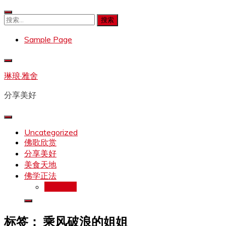
Skip
to
搜
content
索：
Sample Page
琳琅·雅舍
分享美好
Uncategorized
佛歌欣赏
分享美好
美食天地
佛学正法
拉珍文集
标签：
乘风破浪的姐姐