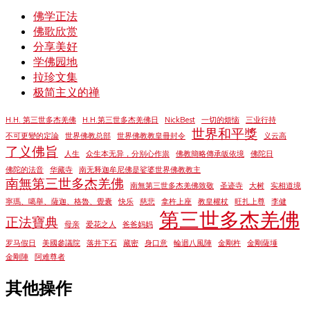
佛学正法
佛歌欣赏
分享美好
学佛园地
拉珍文集
极简主义的禅
H.H. 第三世多杰羌佛
H.H.第三世多杰羌佛日
NickBest
一切的烦恼
三业行持
世界和平獎
不可更變的定論
世界佛教总部
世界佛教教皇冊封令
义云高
了义佛旨
人生
众生本无异，分别心作祟
佛教簡略傳承皈依境
佛陀日
佛陀的法音
华藏寺
南无释迦牟尼佛是娑婆世界佛教教主
南無第三世多杰羌佛
南無第三世多杰羌佛致敬
圣迹寺
大树
实相道境
寧瑪、噶舉、薩迦、格魯、覺囊
快乐
慈悲
拿杵上座
教皇權杖
旺扎上尊
李健
第三世多杰羌佛
正法寶典
母亲
爱花之人
爸爸妈妈
罗马假日
美國參議院
落井下石
藏密
身口意
輪迴八風陣
金剛杵
金剛薩埵
金剛陣
阿难尊者
其他操作