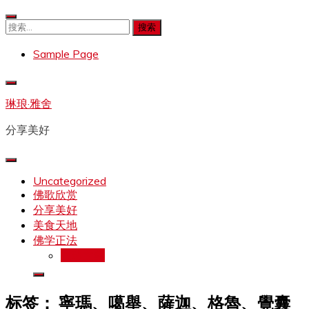
Skip
to
搜
content
索：
Sample Page
琳琅·雅舍
分享美好
Uncategorized
佛歌欣赏
分享美好
美食天地
佛学正法
拉珍文集
标签：
寧瑪、噶舉、薩迦、格魯、覺囊