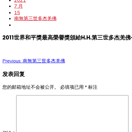
2021
7 月
15
南無第三世多杰羌佛
2011世界和平獎最高榮譽獎頒給H.H.第三世多杰羌佛
文
Previous:
南無第三世多杰羌佛
章
发表回复
导
您的邮箱地址不会被公开。
必填项已用
*
标注
航