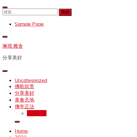
Skip
to
搜
content
索：
Sample Page
琳琅·雅舍
分享美好
Uncategorized
佛歌欣赏
分享美好
美食天地
佛学正法
拉珍文集
Home