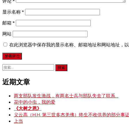
评论
*
显示名称
*
邮箱
*
网站
在此浏览器中保存我的显示名称、邮箱地址和网站地址，以
搜
索：
近期文章
两支部队发生激战，有两名士兵与部队失去了联系…
花中的小虫，我的爱
《大树之恩》
义云高（H.H. 第三世多杰羌佛）终生不收供养的部分事
上当