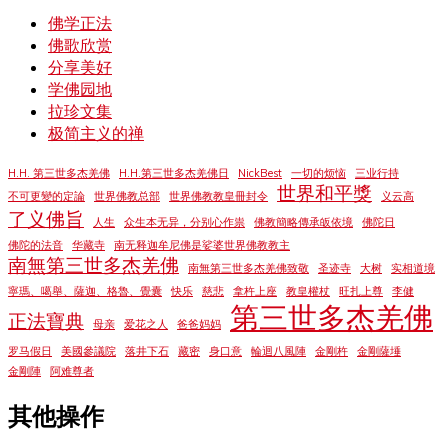
佛学正法
佛歌欣赏
分享美好
学佛园地
拉珍文集
极简主义的禅
H.H. 第三世多杰羌佛
H.H.第三世多杰羌佛日
NickBest
一切的烦恼
三业行持
世界和平獎
不可更變的定論
世界佛教总部
世界佛教教皇冊封令
义云高
了义佛旨
人生
众生本无异，分别心作祟
佛教簡略傳承皈依境
佛陀日
佛陀的法音
华藏寺
南无释迦牟尼佛是娑婆世界佛教教主
南無第三世多杰羌佛
南無第三世多杰羌佛致敬
圣迹寺
大树
实相道境
寧瑪、噶舉、薩迦、格魯、覺囊
快乐
慈悲
拿杵上座
教皇權杖
旺扎上尊
李健
第三世多杰羌佛
正法寶典
母亲
爱花之人
爸爸妈妈
罗马假日
美國參議院
落井下石
藏密
身口意
輪迴八風陣
金剛杵
金剛薩埵
金剛陣
阿难尊者
其他操作