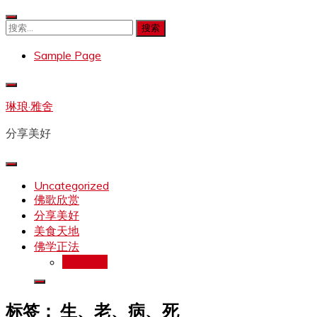
Skip
to
搜
content
索：
Sample Page
琳琅·雅舍
分享美好
Uncategorized
佛歌欣赏
分享美好
美食天地
佛学正法
拉珍文集
标签：
生、老、病、死