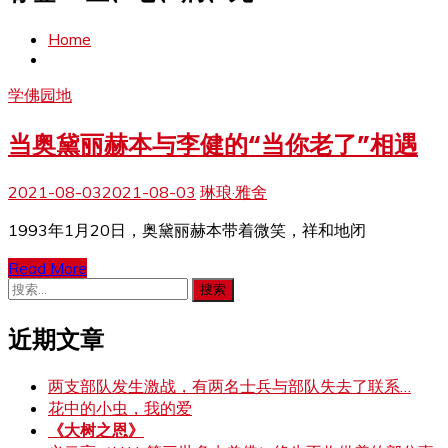
Home
学佛园地
当奥黛丽赫本与李健的“当你老了”相遇
2021-08-03
2021-08-03
琳琅·雅舍
1993年1月20日，奥黛丽赫本带着微笑，祥和地闭
Read More
搜
索：
近期文章
两支部队发生激战，有两名士兵与部队失去了联系…
花中的小虫，我的爱
《大树之恩》