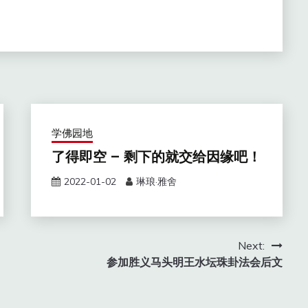
学佛园地
了得即空 – 剩下的就交给因缘吧！
2022-01-02
琳琅·雅舍
Next:
参加胜义马头明王水坛珠卦法会后文