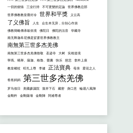
一切的烦恼
三业行持
不可更變的定論
世界佛教总部
世界和平獎
世界佛教教皇冊封令
义云高
了义佛旨
人生
众生本无异，分别心作祟
佛教簡略傳承皈依境
佛陀日
佛陀的法音
华藏寺
南无释迦牟尼佛是娑婆世界佛教教主
南無第三世多杰羌佛
南無第三世多杰羌佛致敬
圣迹寺
大树
实相道境
寧瑪、噶舉、薩迦、格魯、覺囊
快乐
慈悲
拿杵上座
正法寶典
教皇權杖
旺扎上尊
李健
母亲
爱花之人
第三世多杰羌佛
爸爸妈妈
罗马假日
美國參議院
落井下石
藏密
身口意
輪迴八風陣
金剛杵
金剛薩埵
金剛陣
阿难尊者