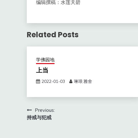
编辑撰稿：水莲天碧
Related Posts
学佛园地
上当
2022-01-03
琳琅·雅舍
文
Previous:
持戒与犯戒
章
导