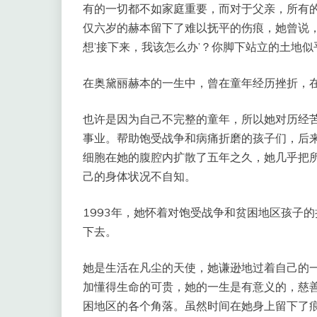
有的一切都不如家庭重要，而对于父亲，所有
仅六岁的赫本留下了难以抚平的伤痕，她曾说
想’接下来，我该怎么办’？你脚下站立的土地似
在奥黛丽赫本的一生中，曾在童年经历挫折，
也许是因为自己不完整的童年，所以她对历经
事业。帮助饱受战争和病痛折磨的孩子们，后
细胞在她的腹腔内扩散了五年之久，她几乎把
己的身体状况不自知。
1993年，她怀着对饱受战争和贫困地区孩子
下去。
她是生活在凡尘的天使，她谦逊地过着自己的
加懂得生命的可贵，她的一生是有意义的，慈
困地区的各个角落。虽然时间在她身上留下了