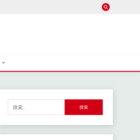
法
搜
索：