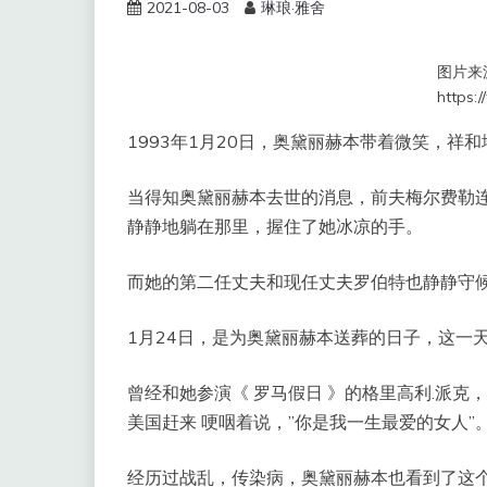
2021-08-03
琳琅·雅舍
图片来
https:/
1993年1月20日，奥黛丽赫本带着微笑，祥
当得知奥黛丽赫本去世的消息，前夫梅尔费勒
静静地躺在那里，握住了她冰凉的手。
而她的第二任丈夫和现任丈夫罗伯特也静静守
1月24日，是为奥黛丽赫本送葬的日子，这一
曾经和她参演《 罗马假日 》的格里高利.派
美国赶来 哽咽着说，”你是我一生最爱的女人”
经历过战乱，传染病，奥黛丽赫本也看到了这