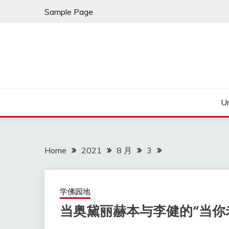
Skip
Sample Page
to
content
U
Home
2021
8 月
3
学佛园地
当奥黛丽赫本与李健的“当你