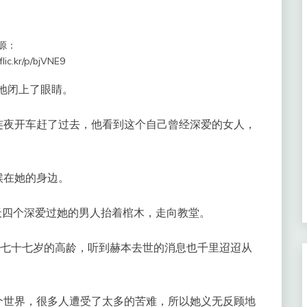
源：
/flic.kr/p/bjVNE9
和地闭上了眼睛。
连夜开车赶了过去，他看到这个自己曾经深爱的女人，
候在她的身边。
天四个深爱过她的男人抬着棺木，走向教堂。
克，七十七岁的高龄，听到赫本去世的消息也千里迢迢从
。
个世界，很多人遭受了太多的苦难，所以她义无反顾地