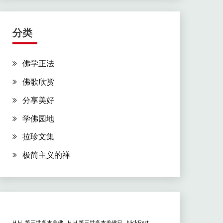
分类
佛学正法
佛歌欣赏
分享美好
学佛园地
拉珍文集
极简主义的禅
H.H. 第三世多杰羌佛
H.H.第三世多杰羌佛日
NickBest