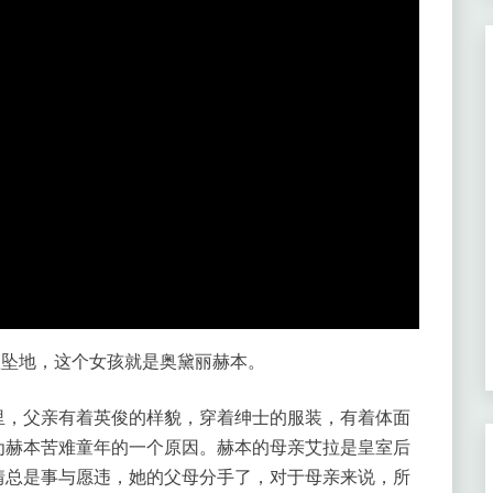
呱呱坠地，这个女孩就是奥黛丽赫本。
里，父亲有着英俊的样貌，穿着绅士的服装，有着体面
为赫本苦难童年的一个原因。赫本的母亲艾拉是皇室后
情总是事与愿违，她的父母分手了，对于母亲来说，所