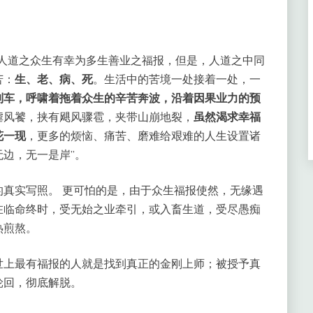
然人道之众生有幸为多生善业之福报，但是，人道之中同
苦：
生、老、病、死
。生活中的苦境一处接着一处，一
列车，呼啸着拖着众生的辛苦奔波，沿着因果业力的预
虐风饕，挟有飓风骤雹，夹带山崩地裂，
虽然渴求幸福
花一现
，更多的烦恼、痛苦、磨难给艰难的人生设置诸
边，无一是岸”。
真实写照。 更可怕的是，由于众生福报使然，无缘遇
在临命终时，受无始之业牵引，或入畜生道，受尽愚痴
热煎熬。
世上最有福报的人就是找到真正的金刚上师；被授予真
轮回，彻底解脱。