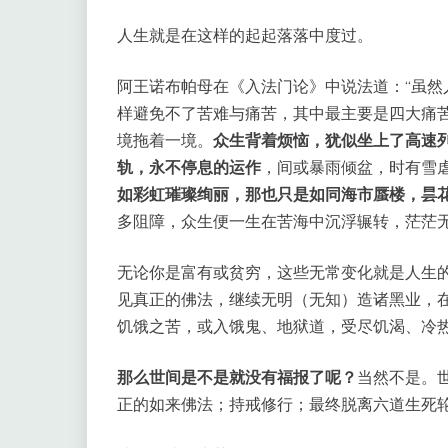
人生就是在这样的起起落落中度过。
阿王诺布帕母在《入法门论》中说法道：“虽
样避免不了苦难与痛苦，其中最主要是四大痛
境拖着一境。
众生背着烦恼，犹似坐上了高速
轨，永不停息的运作
，间或暴雨倾盆，时有雪
如彩虹璀璨绚丽，那也只是如同海市蜃楼，昙
多阻障，众生便一生在苦海中沉浮辗转，茫茫无
无论你是富有或贫穷，这些无常变化就是人生的
见真正的佛法，继续无明（无知）造诸黑业，
饥饿之苦，或入饿鬼、地狱道，受尽饥渴、冷
那么世间是不是就没有福报了呢？
当然不是。
正的如来佛法；持戒修行；最终脱离六道生死